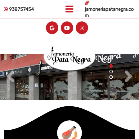
Skip
938757454
jamoneriapatanegra.co
to
m
content
Skip
to
content
Previous:
Next: